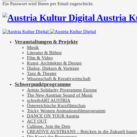
Ein Passwort wird Ihnen per Email zugeschickt.
Austria K
Veranstaltungen & Projekte
Musik
Literatur & Bühne
Film & Video
Kunst, Architektur & Design
Dialog, Diskurs & Vorträge
Tanz & Theater
Wissenschaft & Kreativwirtschaft
Schwerpunktprogramme
Artists Solidarity Programme Europe
The New Austrian Sound of Music
schreibART AUSTRIA
Österreichische Kurzfilmschau
Tricky Women Animationsfilmprogramm
DANCE ON TOUR Austria
ACT OUT
Calliope. Join the Dots
CREATIVE AUSTRIANS – Brücken in die Zukunft baue
Die Kunst der Begegnung