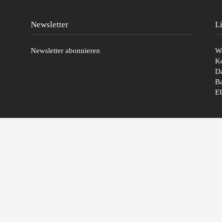
International
Newsletter
L
Newsletter abonnieren
We
K
Da
Ba
EU