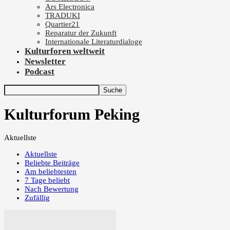
Ars Electronica
TRADUKI
Quartier21
Reparatur der Zukunft
Internationale Literaturdialoge
Kulturforen weltweit
Newsletter
Podcast
Kulturforum Peking
Aktuellste
Aktuellste
Beliebte Beiträge
Am beliebtesten
7 Tage beliebt
Nach Bewertung
Zufällig