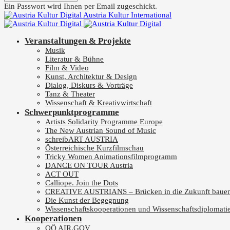
Ein Passwort wird Ihnen per Email zugeschickt.
Austria Kultur International
Veranstaltungen & Projekte
Musik
Literatur & Bühne
Film & Video
Kunst, Architektur & Design
Dialog, Diskurs & Vorträge
Tanz & Theater
Wissenschaft & Kreativwirtschaft
Schwerpunktprogramme
Artists Solidarity Programme Europe
The New Austrian Sound of Music
schreibART AUSTRIA
Österreichische Kurzfilmschau
Tricky Women Animationsfilmprogramm
DANCE ON TOUR Austria
ACT OUT
Calliope. Join the Dots
CREATIVE AUSTRIANS – Brücken in die Zukunft baue
Die Kunst der Begegnung
Wissenschaftskooperationen und Wissenschaftsdiplomati
Kooperationen
OÖ AIR.GOV