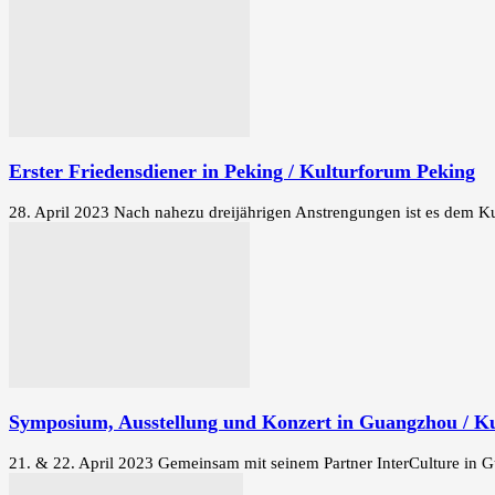
Erster Friedensdiener in Peking / Kulturforum Peking
28. April 2023 Nach nahezu dreijährigen Anstrengungen ist es dem Ku
Symposium, Ausstellung und Konzert in Guangzhou / K
21. & 22. April 2023 Gemeinsam mit seinem Partner InterCulture in 