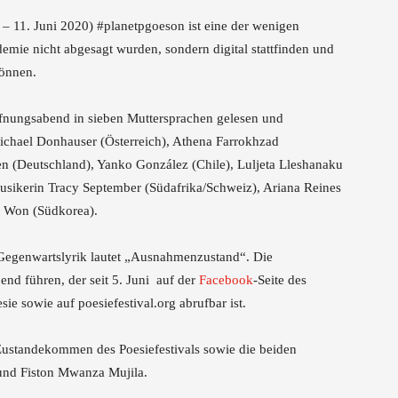
5. – 11. Juni 2020) #planetpgoeson ist eine der wenigen
mie nicht abgesagt wurden, sondern digital stattfinden und
können.
ffnungsabend in sieben Muttersprachen gelesen und
chael Donhauser (Österreich), Athena Farrokhzad
n (Deutschland), Yanko González (Chile), Luljeta Lleshanaku
usikerin Tracy September (Südafrika/Schweiz), Ariana Reines
i Won (Südkorea).
n Gegenwartslyrik lautet „Ausnahmenzustand“. Die
bend führen, der seit 5. Juni auf der
Facebook
-Seite des
ie sowie auf poesiefestival.org abrufbar ist.
 Zustandekommen des Poesiefestivals sowie die beiden
und Fiston Mwanza Mujila.