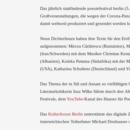
Das jährlich stattfindende poesiefestival berlin (
Großveranstaltungen, die wegen der Corona-Pande
damit weltweit produziert und gesendet werden 
Neun DichterInnen haben ihre Texte für den Erö
aufgenommen: Mircea Cărtărescu (Rumänien), Mi
(Iran/Schweden) mit dem Musiker Christian Keste
(Albanien), Koleka Putuma (Südafrika) mit der M
(USA), Katharina Schultens (Deutschland) und Y
Das Thema der in Stil und Ansatz so vielfältige
Literaturkritikerin Insa Wilke führte durch den A
Festivals, dem
YouTube
-Kanal des Hauses für Poes
Das
Kulturforum Berlin
unterstützte das digitale
österreichischen Teilnehmer Michael Donhauser 