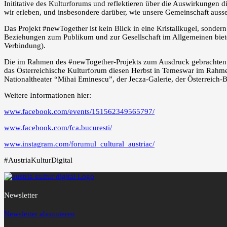
Inititative des Kulturforums und reflektieren über die Auswirkungen di
wir erleben, und insbesondere darüber, wie unsere Gemeinschaft au
Das Projekt #newTogether ist kein Blick in eine Kristallkugel, sond
Beziehungen zum Publikum und zur Gesellschaft im Allgemeinen bieten
Verbindung).
Die im Rahmen des #newTogether-Projekts zum Ausdruck gebrachten Ide
das Österreichische Kulturforum diesen Herbst in Temeswar im Rahme
Nationaltheater “Mihai Eminescu”, der Jecza-Galerie, der Österreich-B
Weitere Informationen hier:
www.facebook.com/events/151562349565797/
www.facebook.com/fca.bucuresti/
www.instagram.com/forumul_cultural_austriac/
#AustriaKulturDigital
Newsletter
Newsletter abonnieren