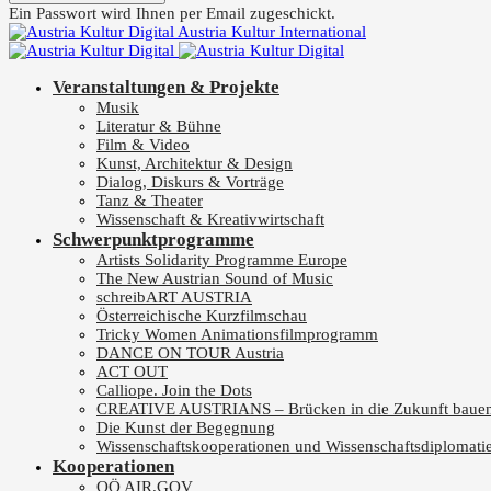
Ein Passwort wird Ihnen per Email zugeschickt.
Austria Kultur International
Veranstaltungen & Projekte
Musik
Literatur & Bühne
Film & Video
Kunst, Architektur & Design
Dialog, Diskurs & Vorträge
Tanz & Theater
Wissenschaft & Kreativwirtschaft
Schwerpunktprogramme
Artists Solidarity Programme Europe
The New Austrian Sound of Music
schreibART AUSTRIA
Österreichische Kurzfilmschau
Tricky Women Animationsfilmprogramm
DANCE ON TOUR Austria
ACT OUT
Calliope. Join the Dots
CREATIVE AUSTRIANS – Brücken in die Zukunft baue
Die Kunst der Begegnung
Wissenschaftskooperationen und Wissenschaftsdiplomati
Kooperationen
OÖ AIR.GOV