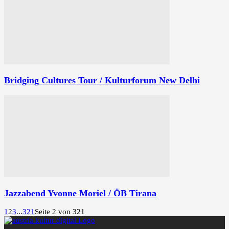
Bridging Cultures Tour / Kulturforum New Delhi
Jazzabend Yvonne Moriel / ÖB Tirana
1
2
3
...
321
Seite 2 von 321