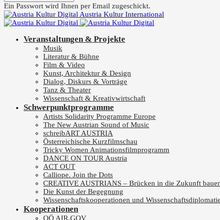
Ein Passwort wird Ihnen per Email zugeschickt.
Austria Kultur International
Veranstaltungen & Projekte
Musik
Literatur & Bühne
Film & Video
Kunst, Architektur & Design
Dialog, Diskurs & Vorträge
Tanz & Theater
Wissenschaft & Kreativwirtschaft
Schwerpunktprogramme
Artists Solidarity Programme Europe
The New Austrian Sound of Music
schreibART AUSTRIA
Österreichische Kurzfilmschau
Tricky Women Animationsfilmprogramm
DANCE ON TOUR Austria
ACT OUT
Calliope. Join the Dots
CREATIVE AUSTRIANS – Brücken in die Zukunft baue
Die Kunst der Begegnung
Wissenschaftskooperationen und Wissenschaftsdiplomati
Kooperationen
OÖ AIR.GOV