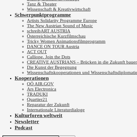
Tanz & Theater
Wissenschaft & Kreativwirtschaft
Schwerpunktprogramme
Artists Solidarity Programme Europe
The New Austrian Sound of Music
schreibART AUSTRIA
Österreichische Kurzfilmschau
Tricky Women Animationsfilmprogramm
DANCE ON TOUR Austria
ACT OUT
Calliope. Join the Dots
CREATIVE AUSTRIANS – Brücken in die Zukunft baue
Die Kunst der Begegnung
Wissenschaftskooperationen und Wissenschaftsdiplomati
Kooperationen
OÖ AIR.GOV
Ars Electronica
TRADUKI
Quartier21
Reparatur der Zukunft
Internationale Literaturdialoge
Kulturforen weltweit
Newsletter
Podcast