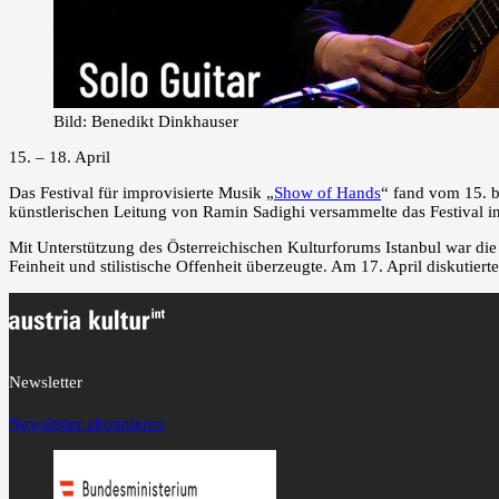
Bild: Benedikt Dinkhauser
15. – 18. April
Das Festival für improvisierte Musik „
Show of Hands
“ fand vom 15. b
künstlerischen Leitung von Ramin Sadighi versammelte das Festival i
Mit Unterstützung des Österreichischen Kulturforums Istanbul war die 
Feinheit und stilistische Offenheit überzeugte. Am 17. April diskut
Newsletter
Newsletter abonnieren