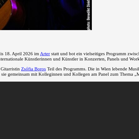
is 18. April 2026 im
Arter
statt und bot ein vielseitiges Programm zwis
nternationale Künstlerinnen und Künstler in Konzerten, Panels und Wor
Gitarristin
Zsófia Boros
Teil des Programms. Die in Wien lebende Musike
ierte sie gemeinsam mit Kolleginnen und Kollegen am Panel zum Thema „