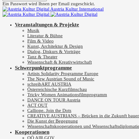
Ein Passwort wird Ihnen per Email zugeschickt.
Austria Kultur International
Veranstaltungen & Projekte
Musik
Literatur & Bühne
Film & Video
Kunst, Architektur & Design
Dialog, Diskurs & Vorträge
Tanz & Theater
Wissenschaft & Kreativwirtschaft
Schwerpunktprogramme
Artists Solidarity Programme Europe
The New Austrian Sound of Music
schreibART AUSTRIA
Österreichische Kurzfilmschau
Tricky Women Animationsfilmprogramm
DANCE ON TOUR Austria
ACT OUT
Calliope. Join the Dots
CREATIVE AUSTRIANS – Brücken in die Zukunft baue
Die Kunst der Begegnung
Wissenschaftskooperationen und Wissenschaftsdiplomati
Kooperationen
OÖ AIR.GOV