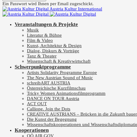
Ein Passwort wird Ihnen per Email zugeschickt.
Austria Kultur International
Veranstaltungen & Projekte
Musik
Literatur & Bühne
Film & Video
Kunst, Architektur & Design
Dialog, Diskurs & Vorträge
Tanz & Theater
Wissenschaft & Kreativwirtschaft
Schwerpunktprogramme
Artists Solidarity Programme Europe
The New Austrian Sound of Music
schreibART AUSTRIA
Österreichische Kurzfilmschau
Tricky Women Animationsfilmprogramm
DANCE ON TOUR Austria
ACT OUT
Calliope. Join the Dots
CREATIVE AUSTRIANS – Brücken in die Zukunft baue
Die Kunst der Begegnung
Wissenschaftskooperationen und Wissenschaftsdiplomati
Kooperationen
OÖ AIR.GOV