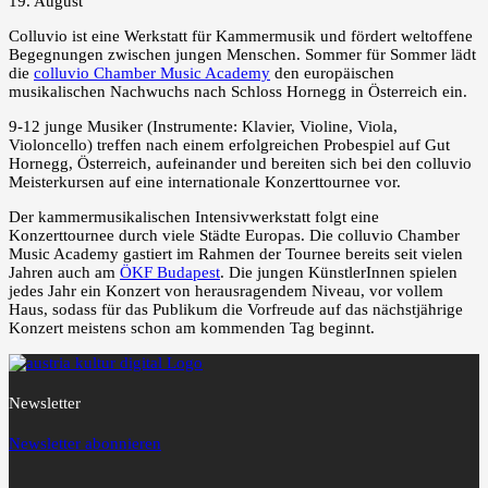
19. August
Colluvio ist eine Werkstatt für Kammermusik und fördert weltoffene
Begegnungen zwischen jungen Menschen. Sommer für Sommer lädt
die
colluvio Chamber Music Academy
den europäischen
musikalischen Nachwuchs nach Schloss Hornegg in Österreich ein.
9-12 junge Musiker (Instrumente: Klavier, Violine, Viola,
Violoncello) treffen nach einem erfolgreichen Probespiel auf Gut
Hornegg, Österreich, aufeinander und bereiten sich bei den colluvio
Meisterkursen auf eine internationale Konzerttournee vor.
Der kammermusikalischen Intensivwerkstatt folgt eine
Konzerttournee durch viele Städte Europas. Die colluvio Chamber
Music Academy gastiert im Rahmen der Tournee bereits seit vielen
Jahren auch am
ÖKF Budapest
. Die jungen KünstlerInnen spielen
jedes Jahr ein Konzert von herausragendem Niveau, vor vollem
Haus, sodass für das Publikum die Vorfreude auf das nächstjährige
Konzert meistens schon am kommenden Tag beginnt.
Newsletter
Newsletter abonnieren