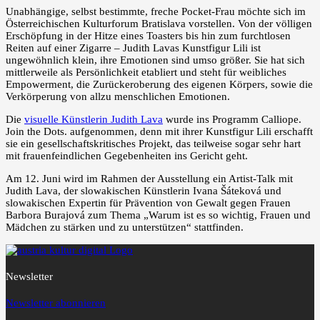
Unabhängige, selbst bestimmte, freche Pocket-Frau möchte sich im
Österreichischen Kulturforum Bratislava vorstellen. Von der völligen
Erschöpfung in der Hitze eines Toasters bis hin zum furchtlosen
Reiten auf einer Zigarre – Judith Lavas Kunstfigur Lili ist
ungewöhnlich klein, ihre Emotionen sind umso größer. Sie hat sich
mittlerweile als Persönlichkeit etabliert und steht für weibliches
Empowerment, die Zurückeroberung des eigenen Körpers, sowie die
Verkörperung von allzu menschlichen Emotionen.
Die
visuelle Künstlerin Judith Lava
wurde ins Programm Calliope.
Join the Dots. aufgenommen, denn mit ihrer Kunstfigur Lili erschafft
sie ein gesellschaftskritisches Projekt, das teilweise sogar sehr hart
mit frauenfeindlichen Gegebenheiten ins Gericht geht.
Am 12. Juni wird im Rahmen der Ausstellung ein Artist-Talk mit
Judith Lava, der slowakischen Künstlerin Ivana Šáteková und
slowakischen Expertin für Prävention von Gewalt gegen Frauen
Barbora Burajová zum Thema „Warum ist es so wichtig, Frauen und
Mädchen zu stärken und zu unterstützen“ stattfinden.
Newsletter
Newsletter abonnieren