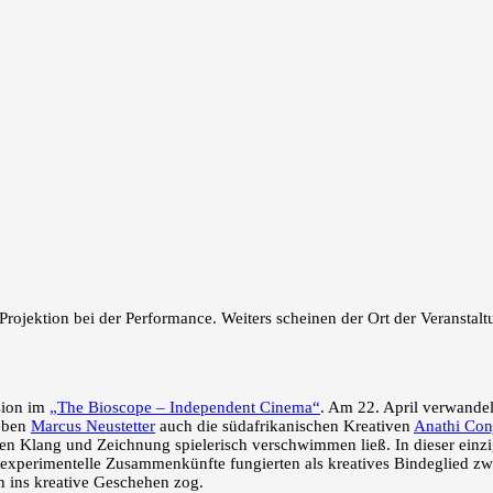
sion im
„The Bioscope – Independent Cinema“
. Am 22. April verwandel
neben
Marcus Neustetter
auch die südafrikanischen Kreativen
Anathi Co
n Klang und Zeichnung spielerisch verschwimmen ließ. In dieser einziga
 experimentelle Zusammenkünfte fungierten als kreatives Bindeglied zw
en ins kreative Geschehen zog.