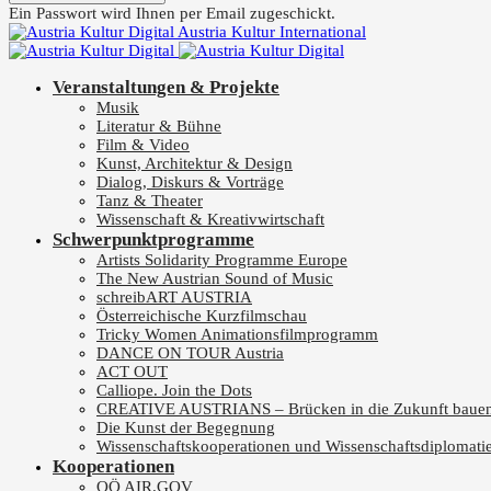
Ein Passwort wird Ihnen per Email zugeschickt.
Austria Kultur International
Veranstaltungen & Projekte
Musik
Literatur & Bühne
Film & Video
Kunst, Architektur & Design
Dialog, Diskurs & Vorträge
Tanz & Theater
Wissenschaft & Kreativwirtschaft
Schwerpunktprogramme
Artists Solidarity Programme Europe
The New Austrian Sound of Music
schreibART AUSTRIA
Österreichische Kurzfilmschau
Tricky Women Animationsfilmprogramm
DANCE ON TOUR Austria
ACT OUT
Calliope. Join the Dots
CREATIVE AUSTRIANS – Brücken in die Zukunft baue
Die Kunst der Begegnung
Wissenschaftskooperationen und Wissenschaftsdiplomati
Kooperationen
OÖ AIR.GOV