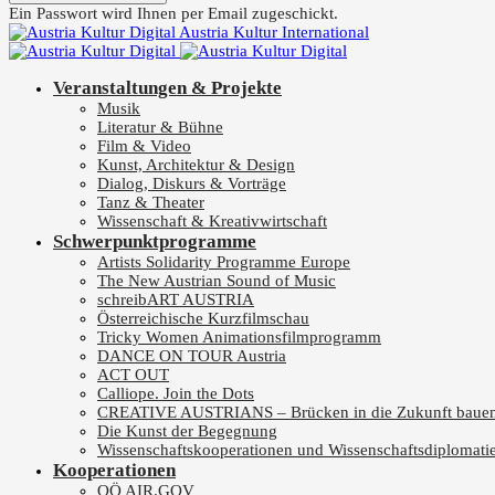
Ein Passwort wird Ihnen per Email zugeschickt.
Austria Kultur International
Veranstaltungen & Projekte
Musik
Literatur & Bühne
Film & Video
Kunst, Architektur & Design
Dialog, Diskurs & Vorträge
Tanz & Theater
Wissenschaft & Kreativwirtschaft
Schwerpunktprogramme
Artists Solidarity Programme Europe
The New Austrian Sound of Music
schreibART AUSTRIA
Österreichische Kurzfilmschau
Tricky Women Animationsfilmprogramm
DANCE ON TOUR Austria
ACT OUT
Calliope. Join the Dots
CREATIVE AUSTRIANS – Brücken in die Zukunft baue
Die Kunst der Begegnung
Wissenschaftskooperationen und Wissenschaftsdiplomati
Kooperationen
OÖ AIR.GOV