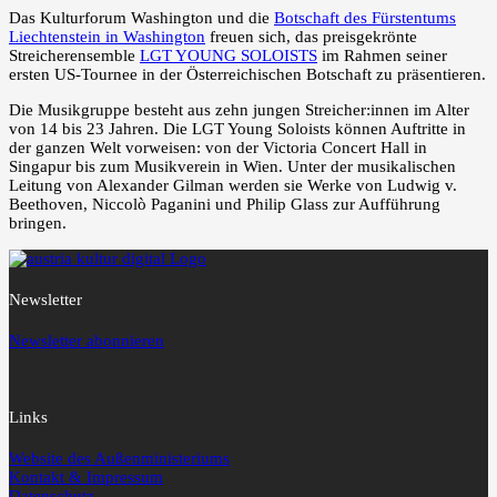
Das Kulturforum Washington und die
Botschaft des Fürstentums
Liechtenstein in Washington
freuen sich, das preisgekrönte
Streicherensemble
LGT YOUNG SOLOISTS
im Rahmen seiner
ersten US-Tournee in der Österreichischen Botschaft zu präsentieren.
Die Musikgruppe besteht aus zehn jungen Streicher:innen im Alter
von 14 bis 23 Jahren. Die LGT Young Soloists können Auftritte in
der ganzen Welt vorweisen: von der Victoria Concert Hall in
Singapur bis zum Musikverein in Wien. Unter der musikalischen
Leitung von Alexander Gilman werden sie Werke von Ludwig v.
Beethoven, Niccolò Paganini und Philip Glass zur Aufführung
bringen.
Newsletter
Newsletter abonnieren
Links
Website des Außenministeriums
Kontakt & Impressum
Datenschutz