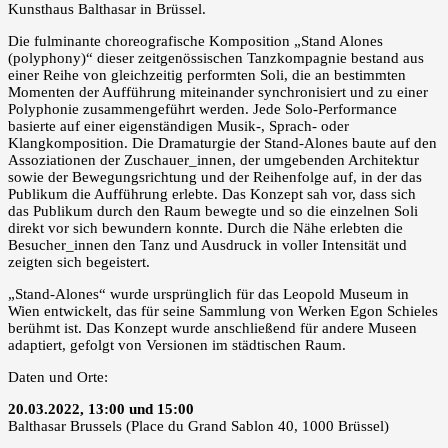
Kunsthaus Balthasar in Brüssel.
Die fulminante choreografische Komposition „Stand Alones
(polyphony)“ dieser zeitgenössischen Tanzkompagnie bestand aus
einer Reihe von gleichzeitig performten Soli, die an bestimmten
Momenten der Aufführung miteinander synchronisiert und zu einer
Polyphonie zusammengeführt werden. Jede Solo-Performance
basierte auf einer eigenständigen Musik-, Sprach- oder
Klangkomposition. Die Dramaturgie der Stand-Alones baute auf den
Assoziationen der Zuschauer_innen, der umgebenden Architektur
sowie der Bewegungsrichtung und der Reihenfolge auf, in der das
Publikum die Aufführung erlebte. Das Konzept sah vor, dass sich
das Publikum durch den Raum bewegte und so die einzelnen Soli
direkt vor sich bewundern konnte. Durch die Nähe erlebten die
Besucher_innen den Tanz und Ausdruck in voller Intensität und
zeigten sich begeistert.
„Stand-Alones“ wurde ursprünglich für das Leopold Museum in
Wien entwickelt, das für seine Sammlung von Werken Egon Schieles
berühmt ist. Das Konzept wurde anschließend für andere Museen
adaptiert, gefolgt von Versionen im städtischen Raum.
Daten und Orte:
20.03.2022, 13:00 und 15:00
Balthasar Brussels (Place du Grand Sablon 40, 1000 Brüssel)