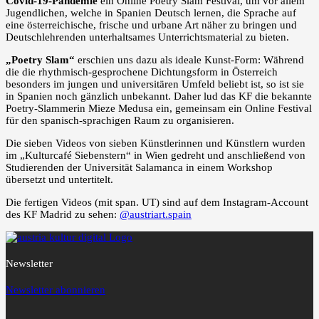
Covid-19-Pandemie
ein Online Poetry Slam Festival, um vor allem
Jugendlichen, welche in Spanien Deutsch lernen, die Sprache auf
eine österreichische, frische und urbane Art näher zu bringen und
Deutschlehrenden unterhaltsames Unterrichtsmaterial zu bieten.
„Poetry Slam“
erschien uns dazu als ideale Kunst-Form: Während
die die rhythmisch-gesprochene Dichtungsform in Österreich
besonders im jungen und universitären Umfeld beliebt ist, so ist sie
in Spanien noch gänzlich unbekannt. Daher lud das KF die bekannte
Poetry-Slammerin Mieze Medusa ein, gemeinsam ein Online Festival
für den spanisch-sprachigen Raum zu organisieren.
Die sieben Videos von sieben Künstlerinnen und Künstlern wurden
im „Kulturcafé Siebenstern“ in Wien gedreht und anschließend von
Studierenden der Universität Salamanca in einem Workshop
übersetzt und untertitelt.
Die fertigen Videos (mit span. UT) sind auf dem Instagram-Account
des KF Madrid zu sehen:
@austriart.spain
Newsletter
Newsletter abonnieren