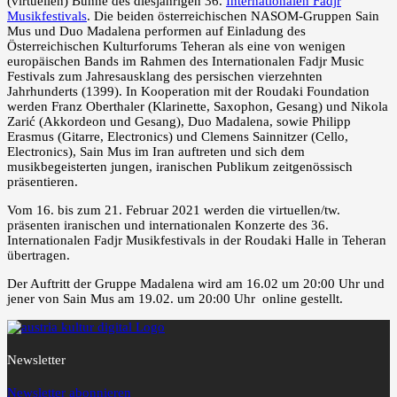
(virtuellen) Bühne des diesjährigen 36.
Internationalen Fadjr
Musikfestivals
. Die beiden österreichischen NASOM-Gruppen Sain
Mus und Duo Madalena performen auf Einladung des
Österreichischen Kulturforums Teheran als eine von wenigen
europäischen Bands im Rahmen des Internationalen Fadjr Music
Festivals zum Jahresausklang des persischen vierzehnten
Jahrhunderts (1399). In Kooperation mit der Roudaki Foundation
werden Franz Oberthaler (Klarinette, Saxophon, Gesang) und Nikola
Zarić (Akkordeon und Gesang), Duo Madalena, sowie Philipp
Erasmus (Gitarre, Electronics) und Clemens Sainnitzer (Cello,
Electronics), Sain Mus im Iran auftreten und sich dem
musikbegeisterten jungen, iranischen Publikum zeitgenössisch
präsentieren.
Vom 16. bis zum 21. Februar 2021 werden die virtuellen/tw.
präsenten iranischen und internationalen Konzerte des 36.
Internationalen Fadjr Musikfestivals in der Roudaki Halle in Teheran
übertragen.
Der Auftritt der Gruppe Madalena wird am 16.02 um 20:00 Uhr und
jener von Sain Mus am 19.02. um 20:00 Uhr online gestellt.
Newsletter
Newsletter abonnieren