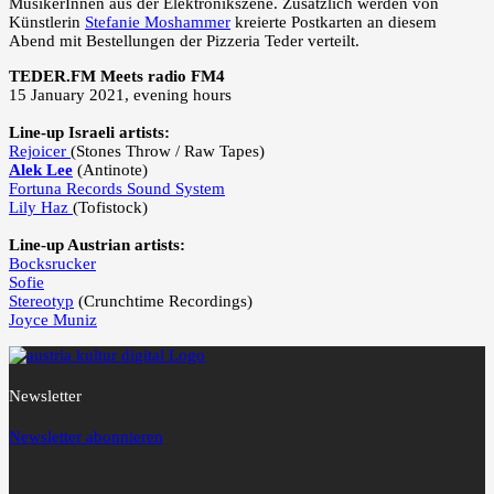
MusikerInnen aus der Elektronikszene. Zusätzlich werden von
Künstlerin
Stefanie Moshammer
kreierte Postkarten an diesem
Abend mit Bestellungen der Pizzeria Teder verteilt.
TEDER.FM Meets radio FM4
15 January 2021, evening hours
Line-up Israeli artists:
Rejoicer
(Stones Throw / Raw Tapes)
Alek Lee
(Antinote)
Fortuna Records Sound System
Lily Haz
(Tofistock)
Line-up Austrian artists:
Bocksrucker
Sofie
Stereotyp
(Crunchtime Recordings)
Joyce Muniz
Newsletter
Newsletter abonnieren