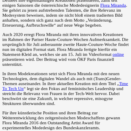
Defilées ihre eigenständigen Kreationen präsentieren, zählt seit
einigen Saisonen die österreichische Modedesignerin
Flora Miranda
.
Sie gehört zu jenen aufstrebenden Talenten, die ihre Relevanz im
Modesystem beweisen, indem sie nicht bloß einem tradierten Bild
anhaften, sondern sich ganz nach dem Motto „Veränderung,
Erneuerung, Aufbruchswille“ auf neue Wege begeben.
Auch 2020 erregt Flora Miranda mit ihren innovativen Kreationen
im Rahmen der Pariser Haute-Couture-Wochen Aufmerksamkeit. Die
ursprünglich für Juli anberaumte zweite Haute-Couture-Woche findet
nun im digitalen Format statt. Flora Miranda fertigte hierfür ein
Statement-Kleid an, welches sie am 15. Juli im Videoformat
online
präsentieren wird. Der Beitrag wird vom ÖKF Paris finanziell
unterstützt.
In ihren Modekreationen setzt sich Flora Miranda mit den neuen
Technologien, dem digitalen Wandel als auch mit (Trans)Gender-
Themen auseinander. In ihrer aktuellen Kreation mit dem Titel „
Time
To Tech Up
“ legt sie den Fokus auf feministisches Leadership und
streicht die Relevanz von Frauen in der Tech-Welt hervor. Dabei
beschwört sie eine Zukunft, in welcher repressive, misogyne
Strukturen überwunden sind.
Für ihre künstlerische Position und ihren Beitrag zur
Weiterentwicklung des zeitgenössischen Modeschaffens gewann
Flora Miranda 2016 den Outstanding Artist Award für
experimentelles Modedesign des Bundeskanzleramts.